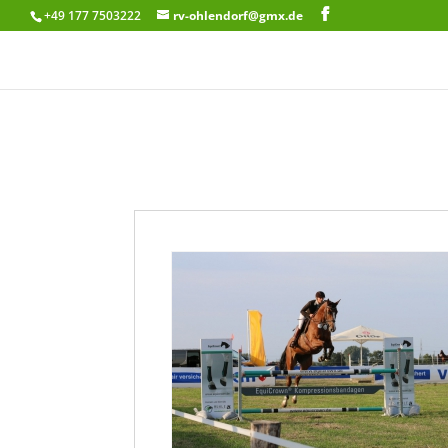
+49 177 7503222
rv-ohlendorf@gmx.de