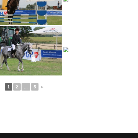
1
2
...
5
►